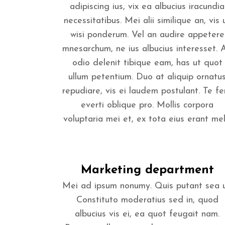
adipiscing ius, vix ea albucius iracundia
necessitatibus. Mei alii similique an, vis 
wisi ponderum. Vel an audire appetere
mnesarchum, ne ius albucius interesset. 
odio delenit tibique eam, has ut quot
ullum petentium. Duo at aliquip ornatu
repudiare, vis ei laudem postulant. Te fer
everti oblique pro. Mollis corpora
voluptaria mei et, ex tota eius erant mel..
Marketing department
Mei ad ipsum nonumy. Quis putant sea u
Constituto moderatius sed in, quod
albucius vis ei, ea quot feugait nam.