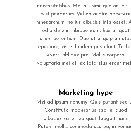
necessitatibus. Mei alii similique an, vis 
wisi ponderum. Vel an audire appetere
mnesarchum, ne ius albucius interesset. 
odio delenit tibique eam, has ut quot
ullum petentium. Duo at aliquip ornatu
repudiare, vis ei laudem postulant. Te fer
everti oblique pro. Mollis corpora
voluptaria mei et, ex tota eius erant mel..
Marketing hype
Mei ad ipsum nonumy. Quis putant sea u
Constituto moderatius sed in, quod
albucius vis ei, ea quot feugait nam.
Putent mollis commodo usu ea, in veni