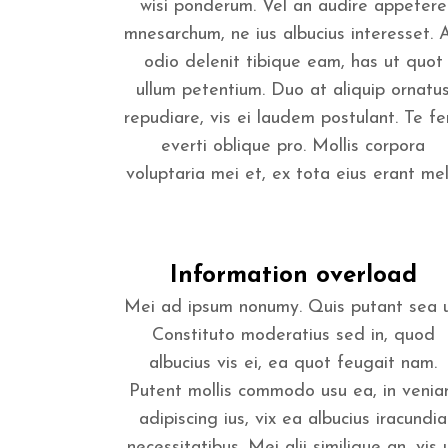
wisi ponderum. Vel an audire appetere
mnesarchum, ne ius albucius interesset. 
odio delenit tibique eam, has ut quot
ullum petentium. Duo at aliquip ornatu
repudiare, vis ei laudem postulant. Te fer
everti oblique pro. Mollis corpora
voluptaria mei et, ex tota eius erant mel..
Information overload
Mei ad ipsum nonumy. Quis putant sea u
Constituto moderatius sed in, quod
albucius vis ei, ea quot feugait nam.
Putent mollis commodo usu ea, in veni
adipiscing ius, vix ea albucius iracundia
necessitatibus. Mei alii similique an, vis 