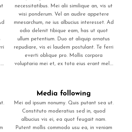
ut
necessitatibus. Mei alii similique an, vis ut
wisi ponderum. Vel an audire appetere
Ad
mnesarchum, ne ius albucius interesset. Ad
odio delenit tibique eam, has ut quot
s
ullum petentium. Duo at aliquip ornatus
ri
repudiare, vis ei laudem postulant. Te ferri
everti oblique pro. Mollis corpora
..
voluptaria mei et, ex tota eius erant mel....
Media following
t.
Mei ad ipsum nonumy. Quis putant sea ut.
Constituto moderatius sed in, quod
albucius vis ei, ea quot feugait nam.
am
Putent mollis commodo usu ea, in veniam