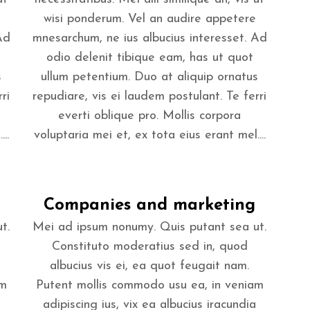
wisi ponderum. Vel an audire appetere
Ad
mnesarchum, ne ius albucius interesset. Ad
odio delenit tibique eam, has ut quot
s
ullum petentium. Duo at aliquip ornatus
ri
repudiare, vis ei laudem postulant. Te ferri
everti oblique pro. Mollis corpora
..
voluptaria mei et, ex tota eius erant mel....
Companies and marketing
t.
Mei ad ipsum nonumy. Quis putant sea ut.
Constituto moderatius sed in, quod
albucius vis ei, ea quot feugait nam.
am
Putent mollis commodo usu ea, in veniam
adipiscing ius, vix ea albucius iracundia