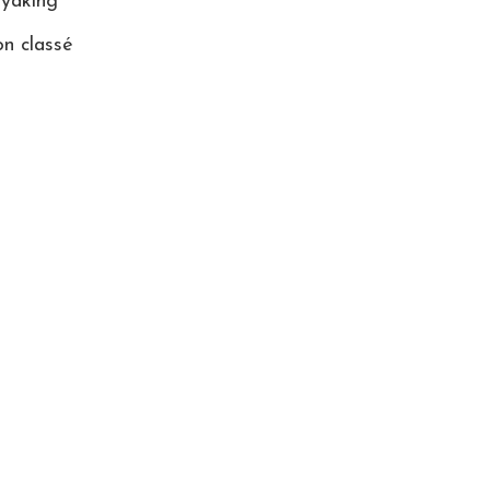
yaking
n classé