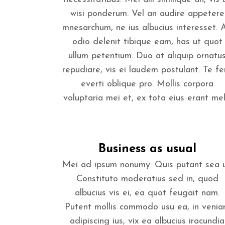
wisi ponderum. Vel an audire appetere
mnesarchum, ne ius albucius interesset. 
odio delenit tibique eam, has ut quot
ullum petentium. Duo at aliquip ornatu
repudiare, vis ei laudem postulant. Te fer
everti oblique pro. Mollis corpora
voluptaria mei et, ex tota eius erant mel..
Business as usual
Mei ad ipsum nonumy. Quis putant sea u
Constituto moderatius sed in, quod
albucius vis ei, ea quot feugait nam.
Putent mollis commodo usu ea, in veni
adipiscing ius, vix ea albucius iracundia