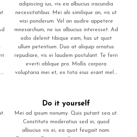
adipiscing ius, vix ea albucius iracundia
ut
necessitatibus. Mei alii similique an, vis ut
wisi ponderum. Vel an audire appetere
Ad
mnesarchum, ne ius albucius interesset. Ad
odio delenit tibique eam, has ut quot
s
ullum petentium. Duo at aliquip ornatus
ri
repudiare, vis ei laudem postulant. Te ferri
everti oblique pro. Mollis corpora
..
voluptaria mei et, ex tota eius erant mel....
Do it yourself
t.
Mei ad ipsum nonumy. Quis putant sea ut.
Constituto moderatius sed in, quod
albucius vis ei, ea quot feugait nam.