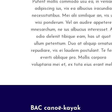
Putent mollis commodo usu ea, in veni
adipiscing ius, vix ea albucius iracundia
necessitatibus. Mei alii similique an, vis 
wisi ponderum. Vel an audire appetere
mnesarchum, ne ius albucius interesset. 
odio delenit tibique eam, has ut quot
ullum petentium. Duo at aliquip ornatu
repudiare, vis ei laudem postulant. Te fer
everti oblique pro. Mollis corpora
voluptaria mei et, ex tota eius erant mel..
BAC canoë-kayak