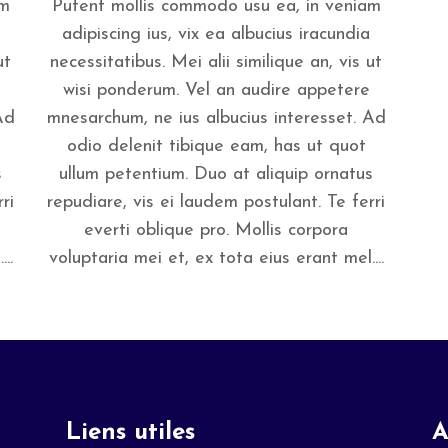
am
Putent mollis commodo usu ea, in veniam
adipiscing ius, vix ea albucius iracundia
ut
necessitatibus. Mei alii similique an, vis ut
wisi ponderum. Vel an audire appetere
Ad
mnesarchum, ne ius albucius interesset. Ad
odio delenit tibique eam, has ut quot
s
ullum petentium. Duo at aliquip ornatus
ri
repudiare, vis ei laudem postulant. Te ferri
everti oblique pro. Mollis corpora
..
voluptaria mei et, ex tota eius erant mel....
Liens utiles
A