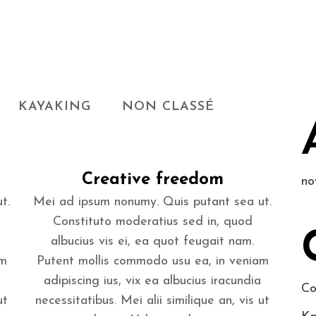
KAYAKING
NON CLASSÉ
Creative freedom
no
t.
Mei ad ipsum nonumy. Quis putant sea ut.
Constituto moderatius sed in, quod
albucius vis ei, ea quot feugait nam.
am
Putent mollis commodo usu ea, in veniam
adipiscing ius, vix ea albucius iracundia
Co
ut
necessitatibus. Mei alii similique an, vis ut