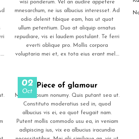
Ka
wisi ponderum. Vel an audire appetere
Ad
mnesarchum, ne ius albucius interesset. Ad
No
odio delenit tibique eam, has ut quot
s
ullum petentium. Duo at aliquip ornatus
ri
repudiare, vis ei laudem postulant. Te ferri
everti oblique pro. Mollis corpora
..
voluptaria mei et, ex tota eius erant mel....
02
Piece of glamour
Oct
t.
Mei ad ipsum nonumy. Quis putant sea ut.
Constituto moderatius sed in, quod
albucius vis ei, ea quot feugait nam.
am
Putent mollis commodo usu ea, in veniam
adipiscing ius, vix ea albucius iracundia
ut
necessitatibus. Mei alii similique an, vis ut