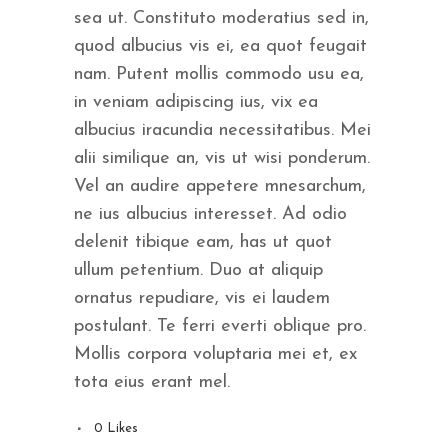
sea ut. Constituto moderatius sed in,
quod albucius vis ei, ea quot feugait
nam. Putent mollis commodo usu ea,
in veniam adipiscing ius, vix ea
albucius iracundia necessitatibus. Mei
alii similique an, vis ut wisi ponderum.
Vel an audire appetere mnesarchum,
ne ius albucius interesset. Ad odio
delenit tibique eam, has ut quot
ullum petentium. Duo at aliquip
ornatus repudiare, vis ei laudem
postulant. Te ferri everti oblique pro.
Mollis corpora voluptaria mei et, ex
tota eius erant mel.
0
Likes