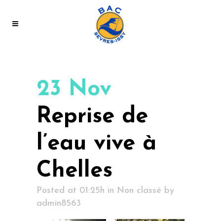
23 Nov
Reprise de
l’eau vive à
Chelles
Posted at 01:25h
in
Non classé
by
admin8563