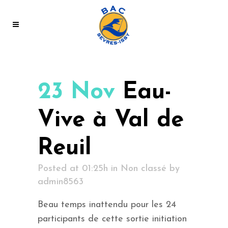
23 Nov
Eau-
Vive à Val de
Reuil
Posted at 01:25h
in
Non classé
by
admin8563
Beau temps inattendu pour les 24
participants de cette sortie initiation